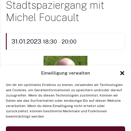
Stadtspaziergang mit
Michel Foucault
31.01.2023
18:30
20:00
–
Einwilligung verwalten
Um dir ein optimales Erlebnis zu bieten, verwenden wir Technologien
wie Cookies, um Geräteinformationen zu speichern und/oder darauf
zuzugreifen. Wenn du diesen Technologien zustimmst, können wir
Daten wie das Surfverhalten oder eindeutige IDs auf dieser Website
Prof. P. Dr. theol. habil. Ulrich Engel OP
verarbeiten. Wenn du deine Einwilligung nicht erteilst oder
Professor für Philosophisch-theologische
zurückziehst, können bestimmte Merkmale und Funktionen
Grenzfragen
beeinträchtigt werden.
ulrich.engel@cts-berlin.org