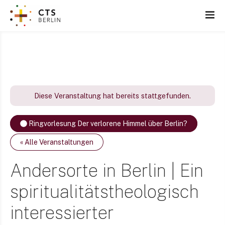
Z
u
m
I
n
h
a
l
Diese Veranstaltung hat bereits stattgefunden.
t
s
Ringvorlesung Der verlorene Himmel über Berlin?
p
r
« Alle Veranstaltungen
i
n
Andersorte in Berlin | Ein
g
spiritualitätstheologisch
e
n
interessierter