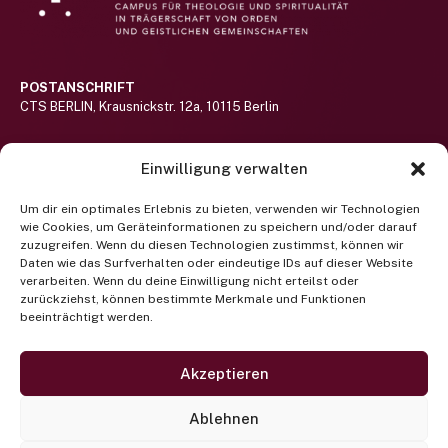
POSTANSCHRIFT
CTS BERLIN, Krausnickstr. 12a, 10115 Berlin
BESUCHERADRESSE
Einwilligung verwalten
Haus St.-Michael-Stift auf dem Gelände des Alexianer St. Hedwig-
Klinikums (nicht barrierefrei)
Hier lang!
Um dir ein optimales Erlebnis zu bieten, verwenden wir Technologien
wie Cookies, um Geräteinformationen zu speichern und/oder darauf
RUFEN SIE UNS AN
zuzugreifen. Wenn du diesen Technologien zustimmst, können wir
Telefon +49 (0) 30 400 372 122
Daten wie das Surfverhalten oder eindeutige IDs auf dieser Website
(Mo-Fr 9-13 Uhr)
verarbeiten. Wenn du deine Einwilligung nicht erteilst oder
zurückziehst, können bestimmte Merkmale und Funktionen
beeinträchtigt werden.
Newsletter abonnieren
SCHREIBEN SIE UNS EINE EMAIL
projektbuero@cts-berlin.org
Akzeptieren
Facebook
Instagram
Twitter
Ablehnen