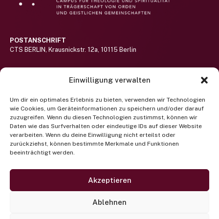
POSTANSCHRIFT
CTS BERLIN, Krausnickstr. 12a, 10115 Berlin
BESUCHERADRESSE
Einwilligung verwalten
Haus St.-Michael-Stift auf dem Gelände des Alexianer St. Hedwig-
Klinikums (nicht barrierefrei)
Hier lang!
Um dir ein optimales Erlebnis zu bieten, verwenden wir Technologien
wie Cookies, um Geräteinformationen zu speichern und/oder darauf
RUFEN SIE UNS AN
zuzugreifen. Wenn du diesen Technologien zustimmst, können wir
Telefon +49 (0) 30 400 372 122
Daten wie das Surfverhalten oder eindeutige IDs auf dieser Website
(Mo-Fr 9-13 Uhr)
verarbeiten. Wenn du deine Einwilligung nicht erteilst oder
zurückziehst, können bestimmte Merkmale und Funktionen
beeinträchtigt werden.
Newsletter abonnieren
SCHREIBEN SIE UNS EINE EMAIL
projektbuero@cts-berlin.org
Akzeptieren
Facebook
Instagram
Twitter
Ablehnen