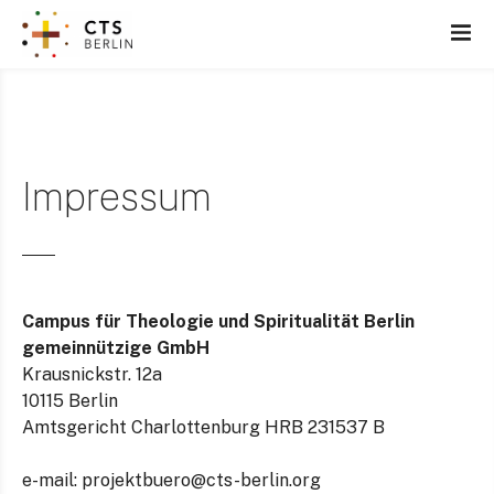
Z
u
m
I
n
h
a
Impressum
l
t
s
p
r
Campus für Theologie und Spiritualität Berlin
i
gemeinnützige GmbH
n
Krausnickstr. 12a
g
10115 Berlin
e
Amtsgericht Charlottenburg HRB 231537 B
n
e-mail:
projektbuero@cts-berlin.org