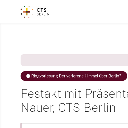
Z
u
m
I
n
h
a
l
t
s
p
Ringvorlesung Der verlorene Himmel über Berlin?
r
i
Festakt mit Präsentat
n
g
Nauer, CTS Berlin
e
n