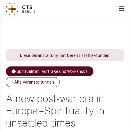
Z
u
m
I
n
h
a
l
Diese Veranstaltung hat bereits stattgefunden.
t
s
Spiritualität – Vorträge und Workshops
p
r
« Alle Veranstaltungen
i
n
A new post-war era in
g
Europe – Spirituality in
e
n
unsettled times