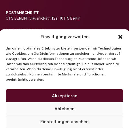
POSTANSCHRIFT
CTS BERLIN, Krausnickstr. 12a, 10115 Berlin
BESUCHERADRESSE
Haus St.-Michael-Stift auf dem Gelände des Alexianer St. Hedwig-
Einwilligung verwalten
Klinikums (nicht barrierefrei)
Hier lang!
Um dir ein optimales Erlebnis zu bieten, verwenden wir Technologien
wie Cookies, um Geräteinformationen zu speichern und/oder darauf
RUFEN SIE UNS AN
zuzugreifen. Wenn du diesen Technologien zustimmst, können wir
Telefon +49 (0) 30 400 372 122
Daten wie das Surfverhalten oder eindeutige IDs auf dieser Website
(Mo-Fr 9-13 Uhr)
verarbeiten. Wenn du deine Einwilligung nicht erteilst oder
zurückziehst, können bestimmte Merkmale und Funktionen
beeinträchtigt werden.
Newsletter abonnieren
SCHREIBEN SIE UNS EINE EMAIL
projektbuero@cts-berlin.org
Akzeptieren
Facebook
Instagram
Twitter
Ablehnen
Einstellungen ansehen
© 2024 CTS Berlin |
Impressum
|
Datenschutzerklärung
|