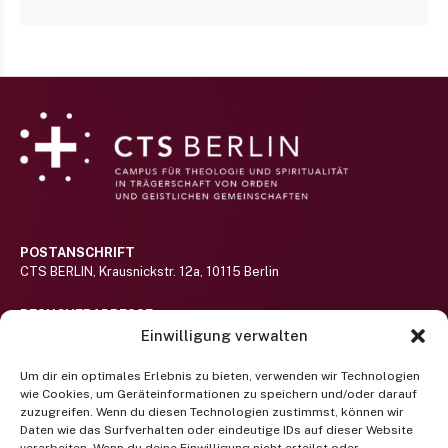
POSTANSCHRIFT
CTS BERLIN, Krausnickstr. 12a, 10115 Berlin
BESUCHERADRESSE
Haus St.-Michael-Stift auf dem Gelände des Alexianer St. Hedwig-
Einwilligung verwalten
Klinikums (nicht barrierefrei)
Hier lang!
Um dir ein optimales Erlebnis zu bieten, verwenden wir Technologien
wie Cookies, um Geräteinformationen zu speichern und/oder darauf
RUFEN SIE UNS AN
zuzugreifen. Wenn du diesen Technologien zustimmst, können wir
Telefon +49 (0) 30 400 372 122
Daten wie das Surfverhalten oder eindeutige IDs auf dieser Website
(Mo-Fr 9-13 Uhr)