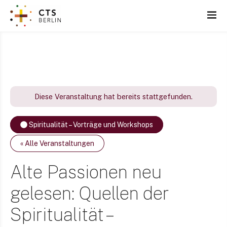
Z
u
m
I
n
h
a
l
Diese Veranstaltung hat bereits stattgefunden.
t
s
Spiritualität – Vorträge und Workshops
p
r
« Alle Veranstaltungen
i
n
Alte Passionen neu
g
gelesen: Quellen der
e
n
Spiritualität –