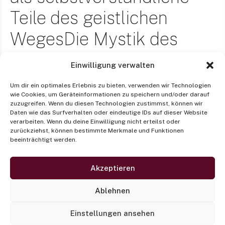
Teile des geistlichen
WegesDie Mystik des
Johannes vom Kreuz
Einwilligung verwalten
Um dir ein optimales Erlebnis zu bieten, verwenden wir Technologien
wie Cookies, um Geräteinformationen zu speichern und/oder darauf
24.05.2023
19:30
21:00
–
zuzugreifen. Wenn du diesen Technologien zustimmst, können wir
Daten wie das Surfverhalten oder eindeutige IDs auf dieser Website
verarbeiten. Wenn du deine Einwilligung nicht erteilst oder
P. Prof. Dr. Michael Plattig OCarm, Münster
zurückziehst, können bestimmte Merkmale und Funktionen
beeinträchtigt werden.
online auf dem YouTube-Kanal der
Akzeptieren
PTH Münster
Ablehnen
Einstellungen ansehen
Veranstaltungsort-Website anzeigen