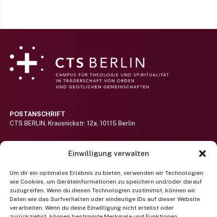
POSTANSCHRIFT
CTS BERLIN, Krausnickstr. 12a, 10115 Berlin
BESUCHERADRESSE
Einwilligung verwalten
Haus St.-Michael-Stift auf dem Gelände des Alexianer St. Hedwig-
Klinikums (nicht barrierefrei)
Hier lang!
Um dir ein optimales Erlebnis zu bieten, verwenden wir Technologien
wie Cookies, um Geräteinformationen zu speichern und/oder darauf
RUFEN SIE UNS AN
zuzugreifen. Wenn du diesen Technologien zustimmst, können wir
Telefon +49 (0) 30 400 372 122
Daten wie das Surfverhalten oder eindeutige IDs auf dieser Website
(Mo-Fr 9-13 Uhr)
verarbeiten. Wenn du deine Einwilligung nicht erteilst oder
zurückziehst, können bestimmte Merkmale und Funktionen