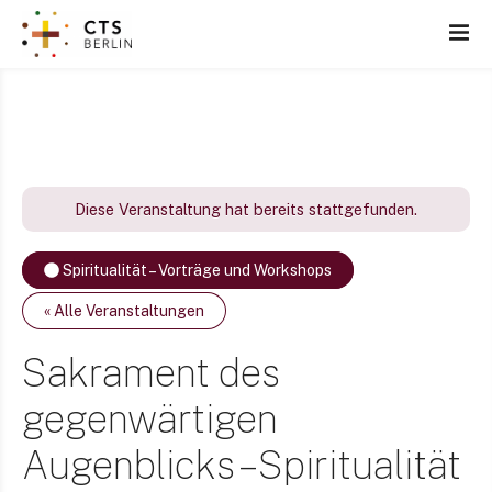
Z
u
m
I
n
h
a
l
Diese Veranstaltung hat bereits stattgefunden.
t
s
Spiritualität – Vorträge und Workshops
p
r
« Alle Veranstaltungen
i
n
Sakrament des
g
gegenwärtigen
e
n
Augenblicks – Spiritualität