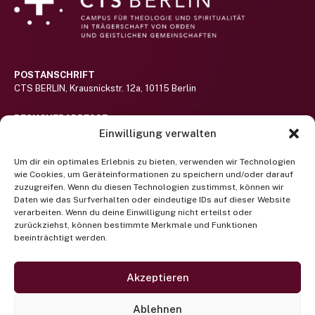
POSTANSCHRIFT
CTS BERLIN, Krausnickstr. 12a, 10115 Berlin
BESUCHERADRESSE
Haus St.-Michael-Stift auf dem Gelände des Alexianer St. Hedwig-
Einwilligung verwalten
Klinikums (nicht barrierefrei)
Hier lang!
Um dir ein optimales Erlebnis zu bieten, verwenden wir Technologien
wie Cookies, um Geräteinformationen zu speichern und/oder darauf
RUFEN SIE UNS AN
zuzugreifen. Wenn du diesen Technologien zustimmst, können wir
Telefon +49 (0) 30 400 372 122
Daten wie das Surfverhalten oder eindeutige IDs auf dieser Website
(Mo-Fr 9-13 Uhr)
verarbeiten. Wenn du deine Einwilligung nicht erteilst oder
zurückziehst, können bestimmte Merkmale und Funktionen
beeinträchtigt werden.
Newsletter abonnieren
SCHREIBEN SIE UNS EINE EMAIL
projektbuero@cts-berlin.org
Akzeptieren
Facebook
Instagram
Twitter
Ablehnen