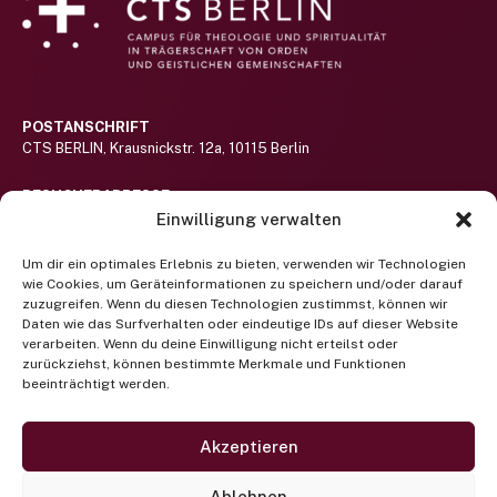
POSTANSCHRIFT
CTS BERLIN, Krausnickstr. 12a, 10115 Berlin
BESUCHERADRESSE
Haus St.-Michael-Stift auf dem Gelände des Alexianer St. Hedwig-
Einwilligung verwalten
Klinikums (nicht barrierefrei)
Hier lang!
Um dir ein optimales Erlebnis zu bieten, verwenden wir Technologien
wie Cookies, um Geräteinformationen zu speichern und/oder darauf
RUFEN SIE UNS AN
zuzugreifen. Wenn du diesen Technologien zustimmst, können wir
Telefon +49 (0) 30 400 372 122
Daten wie das Surfverhalten oder eindeutige IDs auf dieser Website
(Mo-Fr 9-13 Uhr)
verarbeiten. Wenn du deine Einwilligung nicht erteilst oder
zurückziehst, können bestimmte Merkmale und Funktionen
beeinträchtigt werden.
Newsletter abonnieren
SCHREIBEN SIE UNS EINE EMAIL
projektbuero@cts-berlin.org
Akzeptieren
Facebook
Instagram
Twitter
Ablehnen