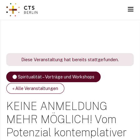
Z
u
m
I
n
h
a
l
Diese Veranstaltung hat bereits stattgefunden.
t
s
Spiritualität – Vorträge und Workshops
p
r
« Alle Veranstaltungen
i
n
KEINE ANMELDUNG
g
MEHR MÖGLICH! Vom
e
n
Potenzial kontemplativer