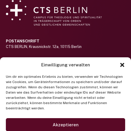
POSTANSCHRIFT
CTS BERLIN, Krausnickstr. 12a, 10115 Berlin
BESUCHERADRESSE
Einwilligung verwalten
Haus St.-Michael-Stift auf dem Gelände des Alexianer St. Hedwig-
Klinikums (nicht barrierefrei)
Hier lang!
Um dir ein optimales Erlebnis zu bieten, verwenden wir Technologien
wie Cookies, um Geräteinformationen zu speichern und/oder darauf
RUFEN SIE UNS AN
zuzugreifen. Wenn du diesen Technologien zustimmst, können wir
Telefon +49 (0) 30 400 372 122
Daten wie das Surfverhalten oder eindeutige IDs auf dieser Website
(Mo-Fr 9-13 Uhr)
verarbeiten. Wenn du deine Einwilligung nicht erteilst oder
zurückziehst, können bestimmte Merkmale und Funktionen
beeinträchtigt werden.
Newsletter abonnieren
SCHREIBEN SIE UNS EINE EMAIL
projektbuero@cts-berlin.org
Akzeptieren