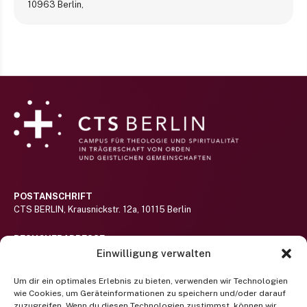
10963 Berlin
,
POSTANSCHRIFT
CTS BERLIN, Krausnickstr. 12a, 10115 Berlin
BESUCHERADRESSE
Haus St.-Michael-Stift auf dem Gelände des Alexianer St. Hedwig-
Einwilligung verwalten
Klinikums (nicht barrierefrei)
Hier lang!
Um dir ein optimales Erlebnis zu bieten, verwenden wir Technologien
wie Cookies, um Geräteinformationen zu speichern und/oder darauf
RUFEN SIE UNS AN
zuzugreifen. Wenn du diesen Technologien zustimmst, können wir