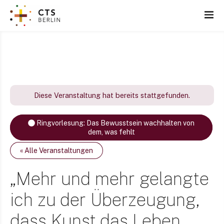
Z
u
m
I
n
h
a
l
Diese Veranstaltung hat bereits stattgefunden.
t
s
Ringvorlesung: Das Bewusstsein wachhalten von
p
dem, was fehlt
r
i
« Alle Veranstaltungen
n
„Mehr und mehr gelangte
g
e
ich zu der Überzeugung,
n
dass Kunst das Leben