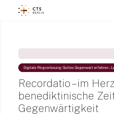
Z
u
m
I
n
h
a
l
t
s
p
Digitale Ringvorlesung: Gottes Gegenwart erfahren – Le
r
i
Recordatio – im He
n
g
benediktinische Ze
e
n
Gegenwärtigkeit