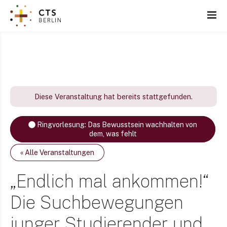
Z
u
m
I
n
h
a
l
Diese Veranstaltung hat bereits stattgefunden.
t
s
Ringvorlesung: Das Bewusstsein wachhalten von
p
dem, was fehlt
r
i
« Alle Veranstaltungen
n
„Endlich mal ankommen!“
g
e
Die Suchbewegungen
n
junger Studierender und