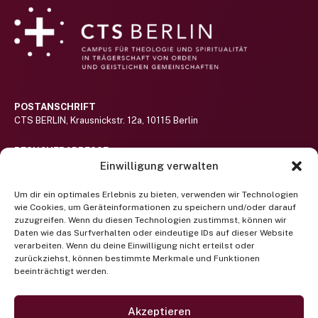
POSTANSCHRIFT
CTS BERLIN, Krausnickstr. 12a, 10115 Berlin
BESUCHERADRESSE
Haus St.-Michael-Stift auf dem Gelände des Alexianer St. Hedwig-
Einwilligung verwalten
Klinikums (nicht barrierefrei)
Hier lang!
Um dir ein optimales Erlebnis zu bieten, verwenden wir Technologien
wie Cookies, um Geräteinformationen zu speichern und/oder darauf
RUFEN SIE UNS AN
zuzugreifen. Wenn du diesen Technologien zustimmst, können wir
Telefon +49 (0) 30 400 372 122
Daten wie das Surfverhalten oder eindeutige IDs auf dieser Website
(Mo-Fr 9-13 Uhr)
verarbeiten. Wenn du deine Einwilligung nicht erteilst oder
zurückziehst, können bestimmte Merkmale und Funktionen
beeinträchtigt werden.
Newsletter abonnieren
SCHREIBEN SIE UNS EINE EMAIL
projektbuero@cts-berlin.org
Akzeptieren