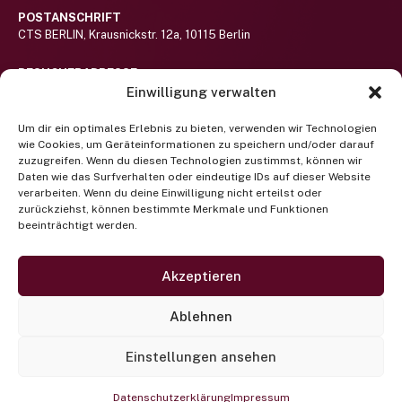
POSTANSCHRIFT
CTS BERLIN, Krausnickstr. 12a, 10115 Berlin
BESUCHERADRESSE
Haus St.-Michael-Stift auf dem Gelände des Alexianer St. Hedwig-
Einwilligung verwalten
Klinikums (nicht barrierefrei)
Hier lang!
Um dir ein optimales Erlebnis zu bieten, verwenden wir Technologien
wie Cookies, um Geräteinformationen zu speichern und/oder darauf
RUFEN SIE UNS AN
zuzugreifen. Wenn du diesen Technologien zustimmst, können wir
Telefon +49 (0) 30 400 372 122
Daten wie das Surfverhalten oder eindeutige IDs auf dieser Website
(Mo-Fr 9-13 Uhr)
verarbeiten. Wenn du deine Einwilligung nicht erteilst oder
zurückziehst, können bestimmte Merkmale und Funktionen
beeinträchtigt werden.
Newsletter abonnieren
SCHREIBEN SIE UNS EINE EMAIL
projektbuero@cts-berlin.org
Akzeptieren
Facebook
Instagram
Twitter
Ablehnen
Einstellungen ansehen
© 2024 CTS Berlin |
Impressum
|
Datenschutzerklärung
|
Institutionelles Schutzkonzept
Datenschutzerklärung
Impressum