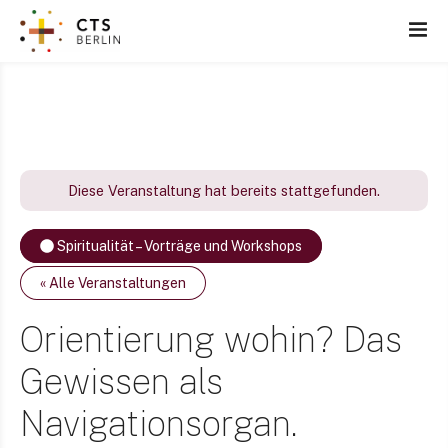
Z
u
m
I
n
h
a
l
Diese Veranstaltung hat bereits stattgefunden.
t
s
Spiritualität – Vorträge und Workshops
p
r
« Alle Veranstaltungen
i
n
Orientierung wohin? Das
g
Gewissen als
e
n
Navigationsorgan.